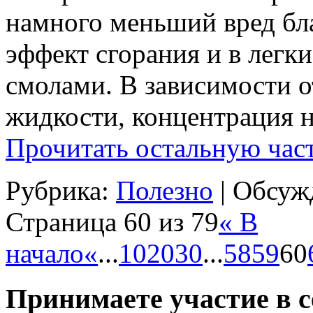
намного меньший вред бла
эффект сгорания и в легки
смолами. В зависимости о
жидкости, концентрация н
Прочитать остальную част
Рубрика:
Полезно
|
Обсужд
Страница 60 из 79
« В
начало
«
...
10
20
30
...
58
59
60
Принимаете участие в 