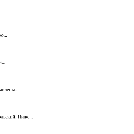
о...
...
авлены...
льский. Ниже...