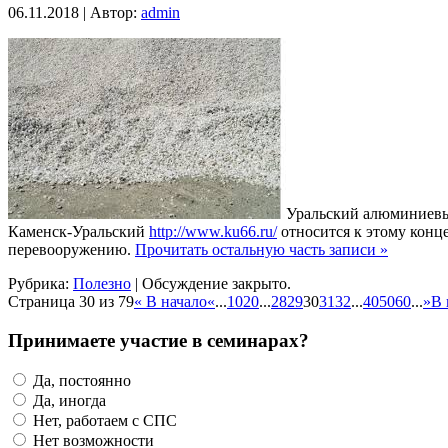
06.11.2018 | Автор:
admin
Уральский алюминиевый
Каменск-Уральский
http://www.ku66.ru/
относится к этому конц
перевооружению.
Прочитать остальную часть записи »
Рубрика:
Полезно
|
Обсуждение закрыто.
Страница 30 из 79
« В начало
«
...
10
20
...
28
29
30
31
32
...
40
50
60
...
»
В 
Принимаете участие в семинарах?
Да, постоянно
Да, иногда
Нет, работаем с СПС
Нет возможности