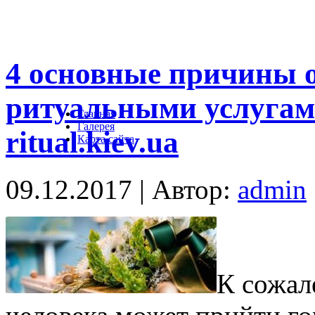
4 основные причины о
ритуальными услугами 
Главная
Галерея
ritual.kiev.ua
Карта сайта
09.12.2017 | Автор:
admin
К сожал