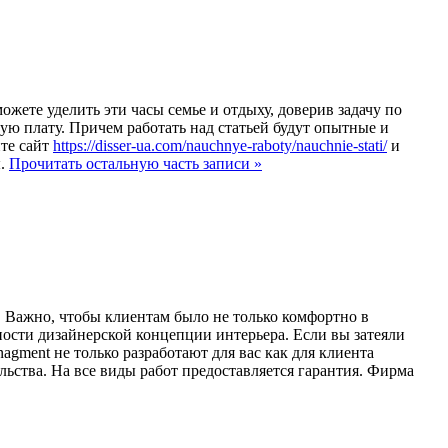
жете уделить эти часы семье и отдыху, доверив задачу по
ую плату. Причем работать над статьей будут опытные и
те сайт
https://disser-ua.com/nauchnye-raboty/nauchnie-stati/
и
.
Прочитать остальную часть записи »
. Важно, чтобы клиентам было не только комфортно в
ности дизайнерской концепции интерьера. Если вы затеяли
ment не только разработают для вас как для клиента
льства. На все виды работ предоставляется гарантия. Фирма