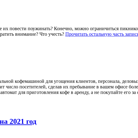
ше их повести поужинать? Конечно, можно ограничиться пикником
братить внимание? Что учесть?
Прочитать остальную часть запис
нальной кофемашиной для угощения клиентов, персонала, делов
ит число посетителей, сделав их пребывание в вашем офисе бол
омат для приготовления кофе в аренду, а не покупайте его за 
на 2021 год