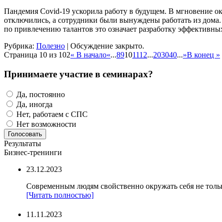
Пандемия Covid-19 ускорила работу в будущем. В мгновение ок
отключились, а сотрудники были вынуждены работать из дома. 
по привлечению талантов это означает разработку эффективны
Рубрика:
Полезно
|
Обсуждение закрыто.
Страница 10 из 102
« В начало
«
...
8
9
10
11
12
...
20
30
40
...
»
В конец »
Принимаете участие в семинарах?
Да, постоянно
Да, иногда
Нет, работаем с СПС
Нет возможности
Результаты
Бизнес-тренинги
23.12.2023
Современным людям свойственно окружать себя не тольк
[Читать полностью]
11.11.2023