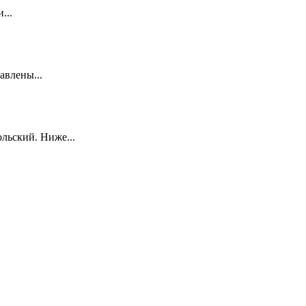
...
авлены...
льский. Ниже...