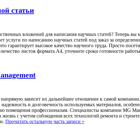
ной статьи
ственных вложений для написания научных статей? Теперь вы мо
ет услуги по написанию научных статей под заказ за определенн
о гарантирует высокое качество научного труда. Просто посети
количество листов формата А4, уточните сроки готовности работы
Management
а, напрямую зависит их дальнейшее отношение к самой компании
, надежность и долговечность используемых материалов, особен
нию помещения профессионалам. Специалисты компании MG Manag
в жизнь с учетом соблюдения всех технологий ремонта и строите
и.
Прочитать остальную часть записи »