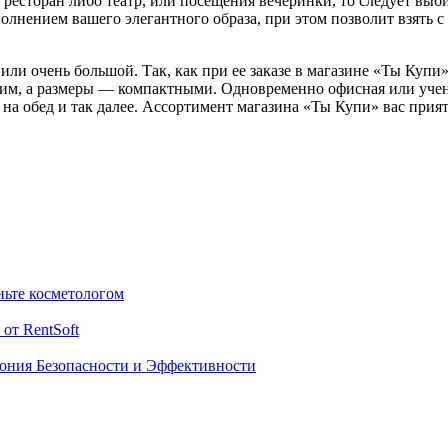
 ресторан либо театр, или посещения вечеринки, то следует выб
олнением вашего элегантного образа, при этом позволит взять 
ли очень большой. Так, как при ее заказе в магазине «Ты Купи»
ким, а размеры — компактными. Одновременно офисная или уче
ы на обед и так далее. Ассортимент магазина «Ты Купи» вас прия
ньте косметологом
от RentSoft
мония Безопасности и Эффективности