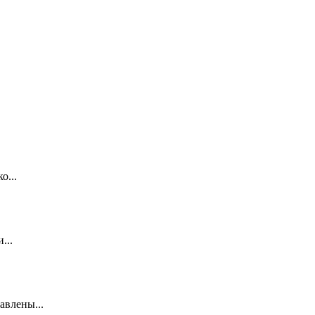
о...
...
авлены...