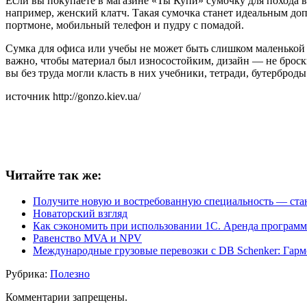
Если вы покупаете в магазине «Ты Купи» сумочку для похода в
например, женский клатч. Такая сумочка станет идеальным доп
портмоне, мобильный телефон и пудру с помадой.
Сумка для офиса или учебы не может быть слишком маленькой и
важно, чтобы материал был износостойким, дизайн — не брос
вы без труда могли класть в них учебники, тетради, бутерброд
источник http://gonzo.kiev.ua/
Читайте так же:
Получите новую и востребованную специальность — ста
Новаторский взгляд
Как сэкономить при использовании 1С. Аренда программ 
Равенство MVA и NPV
Международные грузовые перевозки с DB Schenker: Гар
Рубрика:
Полезно
Комментарии запрещены.