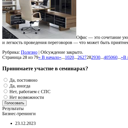
Офис — это сочетание ую
и легкость проведения переговоров — что может быть приятне
Рубрика:
Полезно
|
Обсуждение закрыто.
Страница 28 из 79
« В начало
«
...
10
20
...
26
27
28
29
30
...
40
50
60
...
»
В 
Принимаете участие в семинарах?
Да, постоянно
Да, иногда
Нет, работаем с СПС
Нет возможности
Результаты
Бизнес-тренинги
23.12.2023