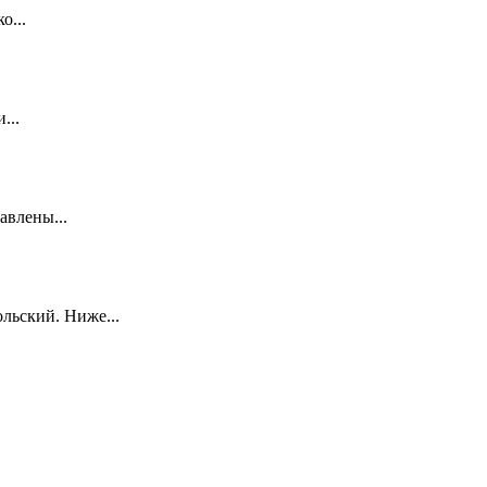
о...
...
авлены...
льский. Ниже...