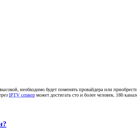
евысокой, необходимо будет поменять провайдера или приобрес
через
IPTV сервер
может достигать сто и более человек. 180 канал
н?