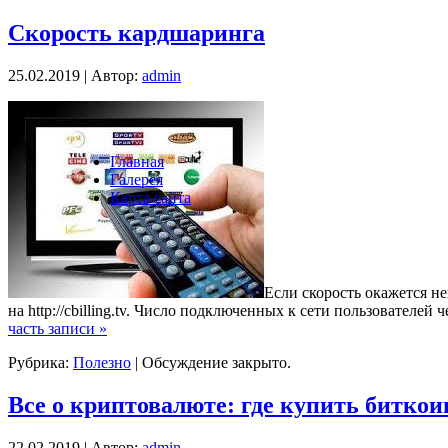
Скорость кардшаринга
25.02.2019 | Автор:
admin
Главная
Галерея
Карта сайта
Если скорость окажется н
на http://cbilling.tv. Число подключенных к сети пользователей 
часть записи »
Рубрика:
Полезно
|
Обсуждение закрыто.
Все о криптовалюте: где купить биткои
22.02.2019 | Автор:
admin