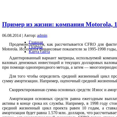
Пример из жизни: компания Motorola, 19
06.08.2014 | Автор:
admin
Главная
Продемонстрируем, как рассчитывается CFRO для факти
Галерея
Motorola. Используя финансовые показатели за 1995-1998 годы
Карта сайта
Адаптированный вариант матрицы, используемой компани
валовых денежных инвестиций и текущих долларовых валовых
при помощи однопериодного метода, а затем — многопериодног
Для того чтобы определить средний жизненный цикл про
сумму амортизации. Например, оценочный средний жизненный ц
Скорректированная сумма основных средств: Износ и амортиз
Амортизация основных средств равна ежегодным выплата
активы в конце срока их службы. Например, в 1998 году стои
средний жизненный цикл проекта равен 10 годам, а ставка
амортизация будет равна 1.570 млн. долларов, что рассчитывае