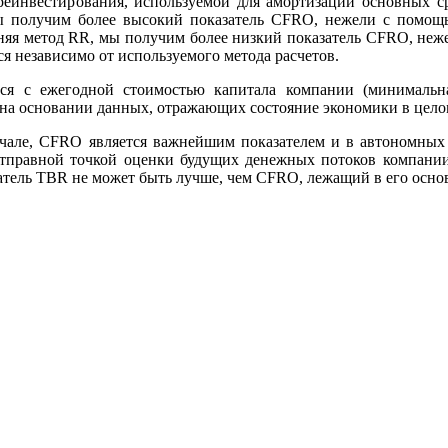
реинвестирования, используемой для амортизации основных ср
 получим более высокий показатель CFRO, нежели с помощ
няя метод RR, мы получим более низкий показатель CFRO, неж
я независимо от используемого метода расчетов.
ся с ежегодной стоимостью капитала компании (минимальна
 на основании данных, отражающих состояние экономики в цело
чале, CFRO является важнейшим показателем и в автономных 
 отправной точкой оценки будущих денежных потоков компании
затель TBR не может быть лучше, чем CFRO, лежащий в его осно