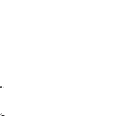
о...
...