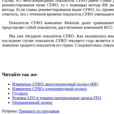
случае, ест многопериодный показатель CFRO равен ставке 
реинвестирования ниже CFRO, то с помощью метода RR мы
метода. Если ставка реинвестирования выше CFRO, то, приме
отметить, что с течением времени показатель CFRO уменьшаетс
Показатели CFRO компании Motorola далее сравнивают
представляет собой показатели, рассчитанные компанией BCG
Мы уже обсудили показатель CFRO. Как указывалось вна
последнем случае показатель CFRO текущего года является
значению среднего показателя по стране. Следовательно, пока
Читайте так же:
Измерение CFRO: многопериодный подход (RR)
Измерение CFRO: однопериодный подход
Гуд-вилл
Резервы LFO и товарно-материальные запасы FFO
Операционный лизинг
Рубрика:
Тренинги по продажам