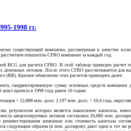
95-1998 гг.
чески существующей компании, рассматривая в качестве илл
, рассчитаем показатель CFRO компании за каждый год.
ей BCG для расчета CFRO. В этой таблице приведен расчет 
 денежных потоков. После этого CFRO рассчитывается для каж
о (RR). Краткое объяснение этих расчетов приведено далее.
екта, скорректированную сумму основных средств компании 
икл проекта в 1998 году равен 10 годам:
ация = 22,888 млн. долл. 2.197 млн. долл. = 10,4 года, округляе
м, результатом которых является накопление капитала, инве
мость амортизируемых активов составляла 26,080 млн. долларо
 реинвестирования компании или стоимость капитала состав
тся следующим образом (в млн. долларов): дают один и тот же р